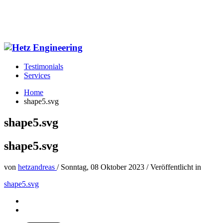
Testimonials
Services
Home
shape5.svg
shape5.svg
shape5.svg
von
hetzandreas
/
Sonntag, 08 Oktober 2023
/
Veröffentlicht in
shape5.svg