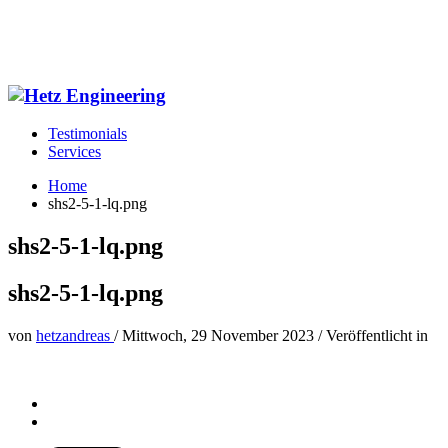
Testimonials
Services
Home
shs2-5-1-lq.png
shs2-5-1-lq.png
shs2-5-1-lq.png
von
hetzandreas
/
Mittwoch, 29 November 2023
/
Veröffentlicht in