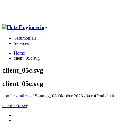
Testimonials
Services
Home
client_05c.svg
client_05c.svg
client_05c.svg
von
hetzandreas
/
Sonntag, 08 Oktober 2023
/
Veröffentlicht in
client_05c.svg